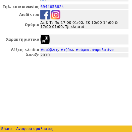
Τηλ. επικοινωνίας
6944658824
Διαδίκτυο
Δε & Τε-Πα 17:00-01:00, ΣΚ 10:00-14:00 &
Ωράριο
17:00-01:00, Τρ κλειστά
Χαρακτηριστικά
Λέξεις κλειδιά
#σούβλες
,
#τζάκι
,
#σόμπα
,
#προβατίνα
Άνοιξε
2010
Share
Αναφορά σφάλματος