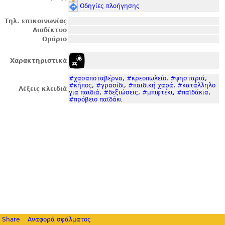
Οδηγίες πλοήγησης
Τηλ. επικοινωνίας
Διαδίκτυο
Ωράριο
Χαρακτηριστικά
#χασαποταβέρνα
,
#κρεοπωλείο
,
#ψησταριά
,
#κήπος
,
#γρασίδι
,
#παιδική χαρά
,
#κατάλληλο
Λέξεις κλειδιά
για παιδιά
,
#δεξιώσεις
,
#μπιφτέκι
,
#παϊδάκια
,
#πρόβειο παϊδάκι
Share
Αναφορά σφάλματος