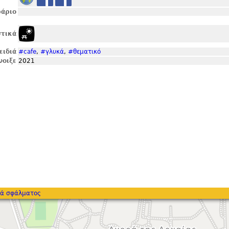
άριο
τικά
ειδιά
#cafe
,
#γλυκά
,
#θεματικό
νοιξε
2021
ά σφάλματος