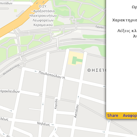
Ωρ
Χαρακτηρισ
Λέξεις κλ
Ά
Share
Αναφορ