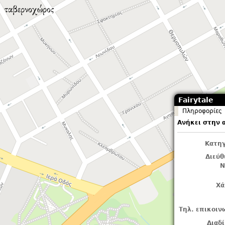
Fairytale
Πληροφορίες
Ανήκει στην 
Κατηγ
Διεύ
Ν
Χά
Τηλ. επικοιν
Διαδ