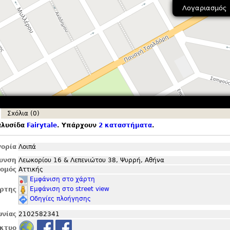
Λογαριασμός
Σxόλια (0)
αλυσίδα
Fairytale
. Υπάρχουν
2 καταστήματα
.
ορία
Λοιπά
θυνση
Λεωκορίου 16 & Λεπενιώτου 38, Ψυρρή, Αθήνα
ομός
Αττικής
Εμφάνιση στο χάρτη
Εμφάνιση στο street view
ρτης
Οδηγίες πλοήγησης
ωνίας
2102582341
ίκτυο