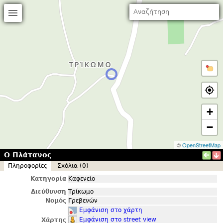
+
−
©
OpenStreetMap
Ο Πλάτανος
Πληροφορίες
Σxόλια (0)
Κατηγορία
Καφενείο
Διεύθυνση
Τρίκωμο
Νομός
Γρεβενών
Εμφάνιση στο χάρτη
Εμφάνιση στο street view
Χάρτης