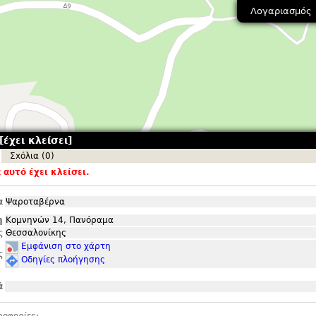
Λογαριασμός
έχει κλείσει]
Σxόλια (0)
αυτό έχει κλείσει.
α
Ψαροταβέρνα
η
Κομνηνών 14, Πανόραμα
ς
Θεσσαλονίκης
Εμφάνιση στο χάρτη
ς
Οδηγίες πλοήγησης
ά