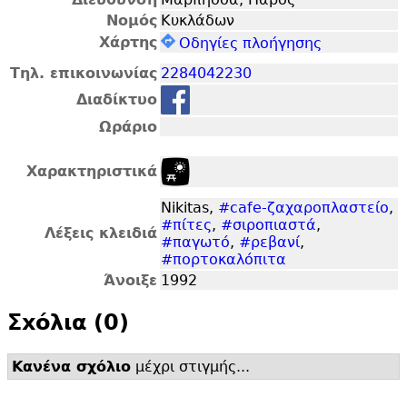
Νομός
Κυκλάδων
Χάρτης
Οδηγίες πλοήγησης
Τηλ. επικοινωνίας
2284042230
Διαδίκτυο
Ωράριο
Χαρακτηριστικά
Nikitas,
#cafe-ζαχαροπλαστείο
,
#πίτες
,
#σιροπιαστά
,
Λέξεις κλειδιά
#παγωτό
,
#ρεβανί
,
#πορτοκαλόπιτα
Άνοιξε
1992
Σxόλια (0)
Κανένα σχόλιο
μέχρι στιγμής...