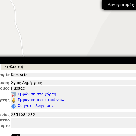
Λογαριασμός
Σxόλια (0)
ορία
Καφενείο
θυνση
Άγιος Δημήτριος
ομός
Πιερίας
Εμφάνιση στο χάρτη
Εμφάνιση στο street view
ρτης
Οδηγίες πλοήγησης
ωνίας
2351084232
ίκτυο
άριο