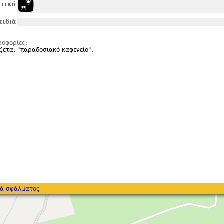
τικά
ειδιά
ροφορίες:
ζεται "
παραδοσιακό καφενείο".
ά σφάλματος