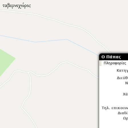
Ο Πάπας
Πληροφορίες
Κατηγ
Διεύ
Ν
Χά
Τηλ. επικοιν
Διαδ
Ωρ