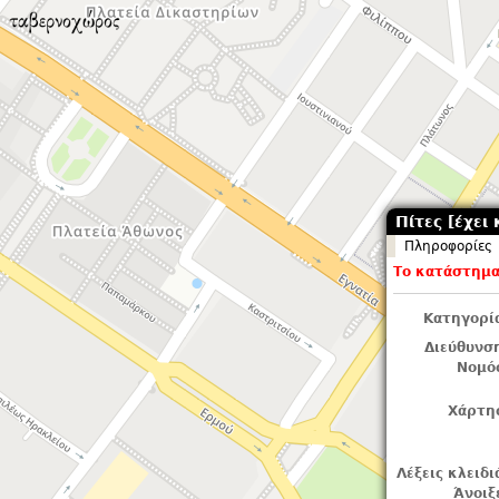
Πίτες [έχει 
Πληροφορίες
Το κατάστημα 
Κατηγορί
Διεύθυνσ
Νομό
Χάρτη
Λέξεις κλειδι
Άνοιξ