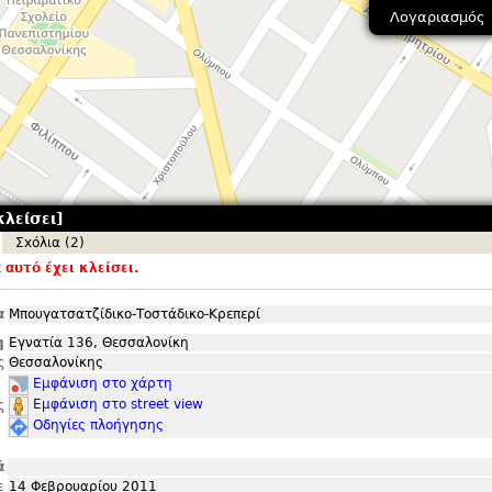
Λογαριασμός
κλείσει]
Σxόλια (2)
αυτό έχει κλείσει.
α
Μπουγατσατζίδικο-Τοστάδικο-Κρεπερί
η
Εγνατία 136, Θεσσαλονίκη
ς
Θεσσαλονίκης
Εμφάνιση στο χάρτη
Εμφάνιση στο street view
ς
Οδηγίες πλοήγησης
ά
ε
14 Φεβρουαρίου 2011