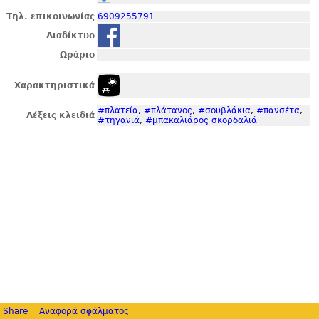
Τηλ. επικοινωνίας
6909255791
Διαδίκτυο
Ωράριο
Χαρακτηριστικά
#πλατεία
,
#πλάτανος
,
#σουβλάκια
,
#πανσέτα
,
Λέξεις κλειδιά
#τηγανιά
,
#μπακαλιάρος σκορδαλιά
Share
Αναφορά σφάλματος