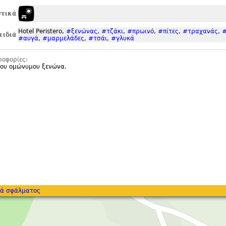
τικά
Hotel Peristero,
#ξενώνας
,
#τζάκι
,
#πρωινό
,
#πίτες
,
#τραχανάς
,
#
ειδιά
#αυγά
,
#μαρμελάδες
,
#τσάι
,
#γλυκά
ροφορίες:
του ομώνυμου ξενώνα.
ά σφάλματος