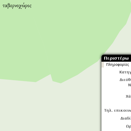
Περιστέρω
Πληροφορίες
Κατηγ
Διεύ
Ν
Χά
Τηλ. επικοιν
Διαδ
Ωρ