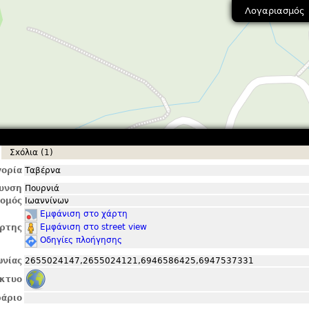
Λογαριασμός
Σxόλια (1)
ορία
Ταβέρνα
θυνση
Πουρνιά
ομός
Ιωαννίνων
Εμφάνιση στο χάρτη
Εμφάνιση στο street view
ρτης
Οδηγίες πλοήγησης
ωνίας
2655024147,2655024121,6946586425,6947537331
ίκτυο
άριο