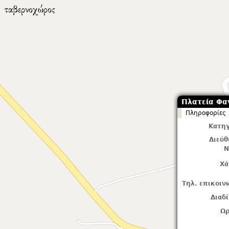
Πλατεία Φα
Πληροφορίες
Κατηγ
Διεύ
Ν
Χά
Τηλ. επικοιν
Διαδ
Ωρ