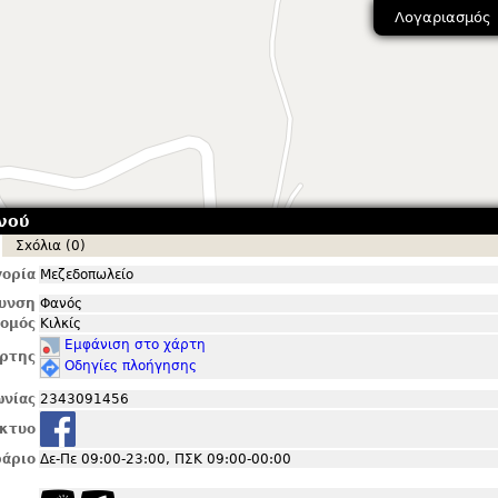
Λογαριασμός
νού
Σxόλια (0)
ορία
Μεζεδοπωλείο
θυνση
Φανός
ομός
Κιλκίς
Εμφάνιση στο χάρτη
ρτης
Οδηγίες πλοήγησης
ωνίας
2343091456
ίκτυο
άριο
Δε-Πε 09:00-23:00, ΠΣΚ 09:00-00:00