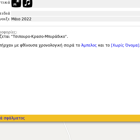
τικά
ειδιά
νοιξε
Μάιο 2022
ροφορίες:
ζεται "
Τσιπουρο-Κρασο-Μπυράδικο".
πήρχαν με φθίνουσα χρονολογική σειρά το
Άμπελος
και το
[Χωρίς Όνομα]
ά σφάλματος