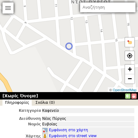
+
−
©
OpenStreetMap
[Χωρίς Όνομα]
Πληροφορίες
Σxόλια (0)
Κατηγορία
Καφενείο
Διεύθυνση
Νέος Πύργος
Νομός
Ευβοίας
Εμφάνιση στο χάρτη
Εμφάνιση στο street view
Χάρτης