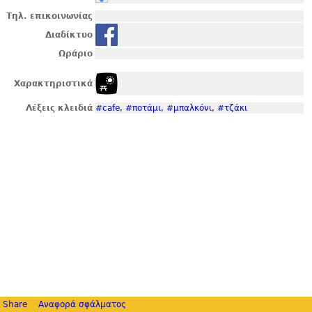
Τηλ. επικοινωνίας
Διαδίκτυο
Ωράριο
Χαρακτηριστικά
Λέξεις κλειδιά
#cafe
,
#ποτάμι
,
#μπαλκόνι
,
#τζάκι
Share
Αναφορά σφάλματος