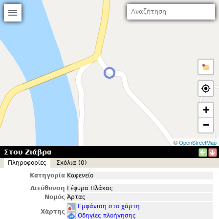
+
−
©
OpenStreetMap
Στου Ζιάβρα
Πληροφορίες
Σxόλια (0)
Κατηγορία
Καφενείο
Διεύθυνση
Γέφυρα Πλάκας
Νομός
Άρτας
Εμφάνιση στο χάρτη
Χάρτης
Οδηγίες πλοήγησης