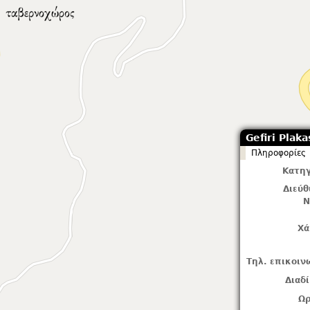
Gefiri Plaka
Πληροφορίες
Κατηγ
Διεύ
Ν
Χά
Τηλ. επικοιν
Διαδ
Ωρ