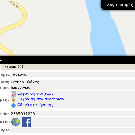
Λογαριασμός
s
Σxόλια (0)
ορία
Ταβέρνα
θυνση
Γέφυρα Πλάκας
ομός
Ιωαννίνων
Εμφάνιση στο χάρτη
Εμφάνιση στο street view
ρτης
Οδηγίες πλοήγησης
ωνίας
2685031220
ίκτυο
άριο