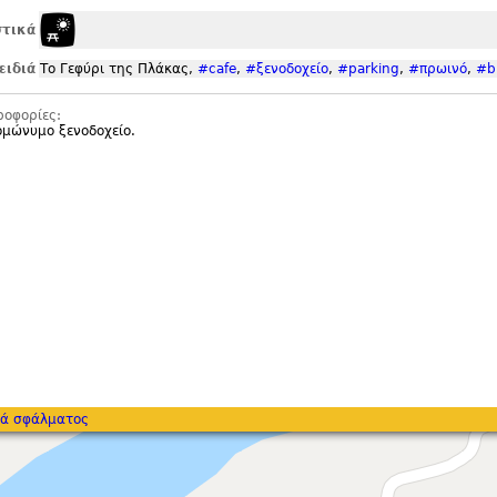
τικά
ειδιά
Το Γεφύρι της Πλάκας,
#cafe
,
#ξενοδοχείο
,
#parking
,
#πρωινό
,
#b
ροφορίες:
ομώνυμο ξενοδοχείο.
ά σφάλματος