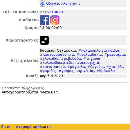
Οδηγίες πλοήγησης
Τηλ. επικοινωνίας
2315110890
Διαδίκτυο
Ωράριο
13:00-02:00
Χαρακτηριστικά
8αράκια, Οχταράκια,
#κατάλληλο για παιδιά
,
#παστουρμαδόπιτα
,
#ντολμαδάκια
,
#μανιτάρια
,
#γλυκάδια
,
#ρεβυθάδα
,
#τηγανιά
,
Λέξεις κλειδιά
#κολοκυθοκεφτέδες
,
#σκιουφιχτά
,
#τσιγαριαστό
,
#μάγουλα
,
#ζυγούρι
,
#χταπόδι
,
#γαρίδες
,
#γαύρος μαρινάτος
,
#θράψαλα
Άνοιξε
Απρίλιο 2023
Πρόσθετες πληροφορίες:
Αυτοχαρακτηρίζεται "
Meze Bar".
Share
Αναφορά σφάλματος