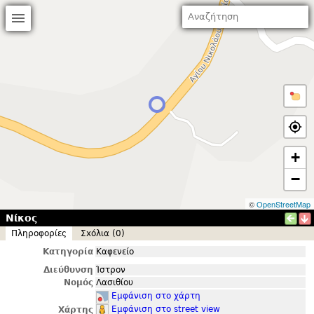
+
−
©
OpenStreetMap
Νίκος
Πληροφορίες
Σxόλια (0)
Κατηγορία
Καφενείο
Διεύθυνση
Ίστρον
Νομός
Λασιθίου
Εμφάνιση στο χάρτη
Εμφάνιση στο street view
Χάρτης