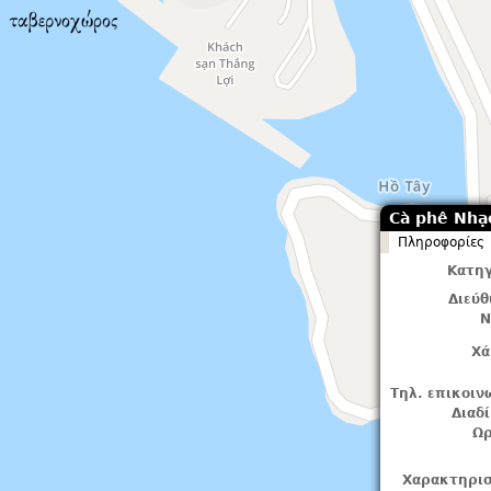
Cà phê Nhạ
Πληροφορίες
Κατηγ
Διεύ
Ν
Χά
Τηλ. επικοιν
Διαδ
Ωρ
Χαρακτηρισ