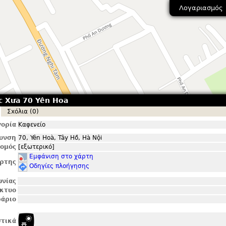
Λογαριασμός
c Xưa 70 Yên Hoa
Σxόλια (0)
ορία
Καφενείο
θυνση
70, Yên Hoà, Tây Hồ, Hà Nội
ομός
[εξωτερικό]
Εμφάνιση στο χάρτη
ρτης
Οδηγίες πλοήγησης
ωνίας
ίκτυο
άριο
τικά