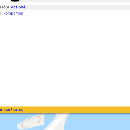
ειδιά
#cà phê
ό:
kompomop
ά σφάλματος