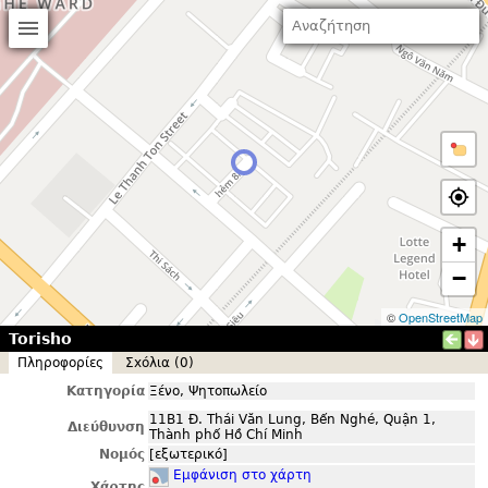
+
−
©
OpenStreetMap
Torisho
Πληροφορίες
Σxόλια (0)
Κατηγορία
Ξένο, Ψητοπωλείο
11B1 Đ. Thái Văn Lung, Bến Nghé, Quận 1,
Διεύθυνση
Thành phố Hồ Chí Minh
Νομός
[εξωτερικό]
Εμφάνιση στο χάρτη
Χάρτης