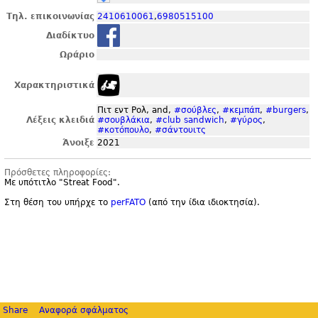
Τηλ. επικοινωνίας
2410610061
,
6980515100
Διαδίκτυο
Ωράριο
Χαρακτηριστικά
Πιτ εντ Ρολ, and,
#σούβλες
,
#κεμπάπ
,
#burgers
,
Λέξεις κλειδιά
#σουβλάκια
,
#club sandwich
,
#γύρος
,
#κοτόπουλο
,
#σάντουιτς
Άνοιξε
2021
Πρόσθετες πληροφορίες:
Με υπότιτλο "
Streat Food".
Στη θέση του υπήρχε το
perFATO
(από την ίδια ιδιοκτησία).
Share
Αναφορά σφάλματος