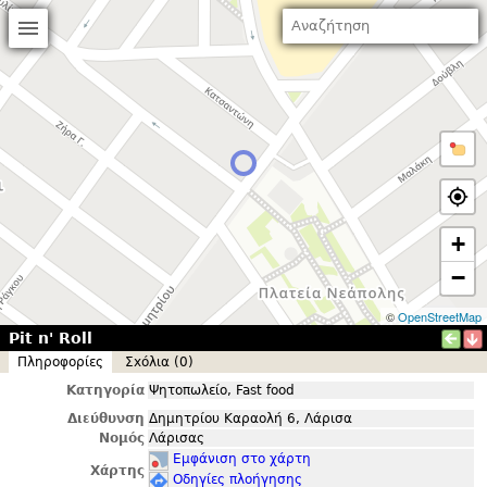
+
−
©
OpenStreetMap
Pit n' Roll
Πληροφορίες
Σxόλια (0)
Κατηγορία
Ψητοπωλείο, Fast food
Διεύθυνση
Δημητρίου Καραολή 6, Λάρισα
Νομός
Λάρισας
Εμφάνιση στο χάρτη
Χάρτης
Οδηγίες πλοήγησης