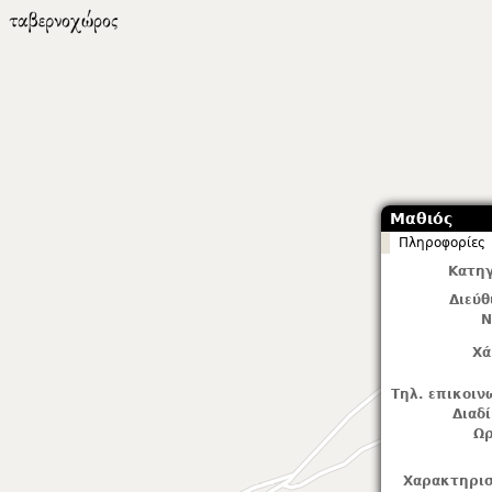
Μαθιός
Πληροφορίες
Κατηγ
Διεύ
Ν
Χά
Τηλ. επικοιν
Διαδ
Ωρ
Χαρακτηρισ