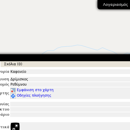
Λογαριασμός
Σxόλια (0)
ορία
Καφενείο
θυνση
Δρίμισκος
ομός
Ρεθύμνου
Εμφάνιση στο χάρτη
ρτης
Οδηγίες πλοήγησης
ωνίας
ίκτυο
άριο
τικά