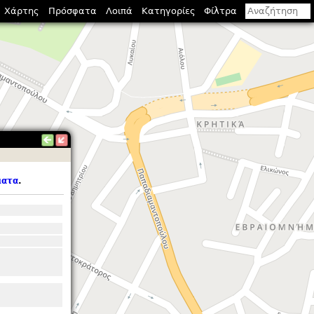
Χάρτης
Πρόσφατα
Λοιπά
Κατηγορίες
Φίλτρα
ματα
.