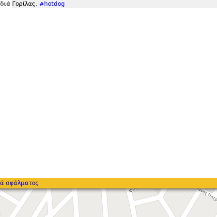
ιδιά
Γορίλας,
#hotdog
ά σφάλματος