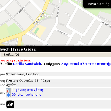
Λογαριασμός
wich [έχει κλείσει]
Σxόλια (0)
αυτό έχει κλείσει.
αλυσίδα
Gorilla Sandwich
. Υπάρχουν
2 οριστικά κλειστά καταστή
ρία
Ψητοπωλείο, Fast food
νση
Πλατεία Ομονοίας 25, Πάτρα
μός
Αχαΐας
Εμφάνιση στο χάρτη
της
Οδηγίες πλοήγησης
ικά