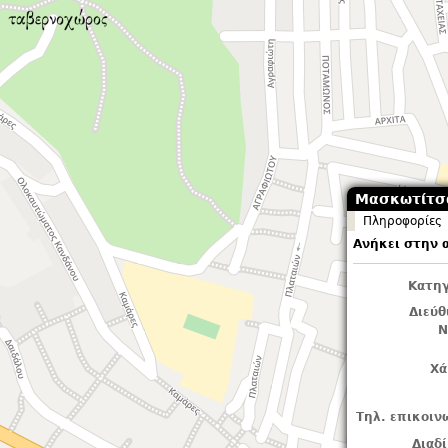
Μασκωτίτσ
Πληροφορίες
Ανήκει στην 
Κατηγ
Διεύ
Ν
Χά
Τηλ. επικοιν
Διαδ