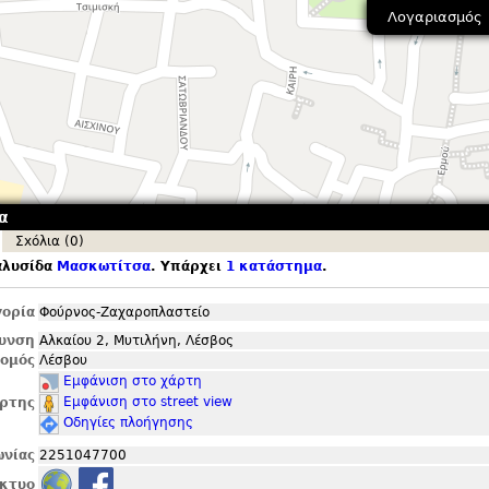
Λογαριασμός
α
Σxόλια (0)
αλυσίδα
Μασκωτίτσα
. Υπάρχει
1 κατάστημα
.
ορία
Φούρνος-Ζαχαροπλαστείο
θυνση
Αλκαίου 2, Μυτιλήνη, Λέσβος
ομός
Λέσβου
Εμφάνιση στο χάρτη
Εμφάνιση στο street view
ρτης
Οδηγίες πλοήγησης
ωνίας
2251047700
ίκτυο