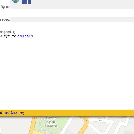
άριο
ειδιά
ροφορίες:
ία έχει το
gounaris
.
ά σφάλματος