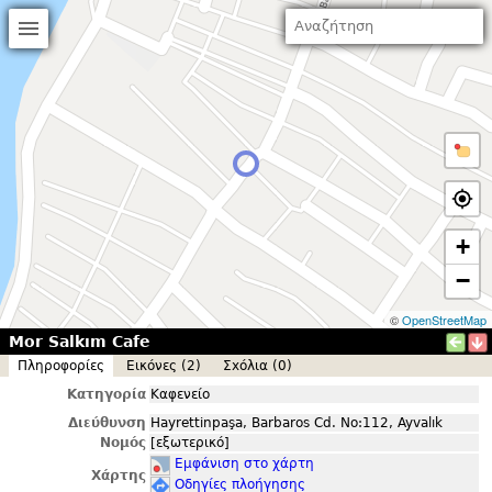
+
−
©
OpenStreetMap
Mor Salkım Cafe
Πληροφορίες
Εικόνες (2)
Σxόλια (0)
Κατηγορία
Καφενείο
Διεύθυνση
Hayrettinpaşa, Barbaros Cd. No:112, Ayvalık
Νομός
[εξωτερικό]
Εμφάνιση στο χάρτη
Χάρτης
Οδηγίες πλοήγησης