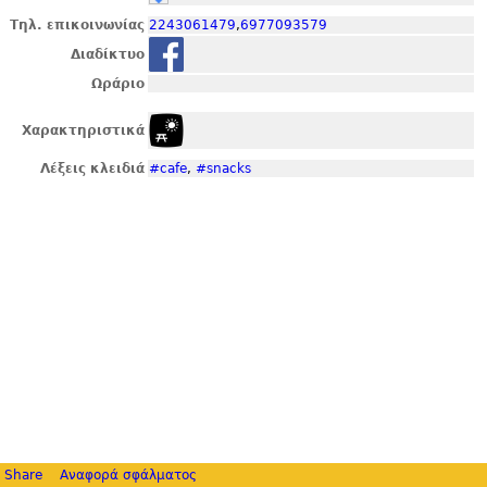
Τηλ. επικοινωνίας
2243061479
,
6977093579
Διαδίκτυο
Ωράριο
Χαρακτηριστικά
Λέξεις κλειδιά
#cafe
,
#snacks
Share
Αναφορά σφάλματος