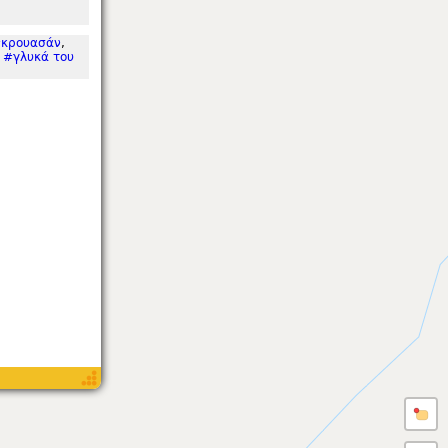
κρουασάν
,
,
#γλυκά του