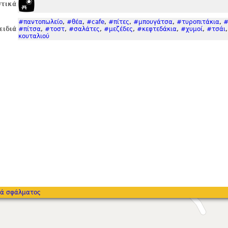
τικά
#παντοπωλείο
,
#θέα
,
#cafe
,
#πίτες
,
#μπουγάτσα
,
#τυροπιτάκια
,
#
ειδιά
#πίτσα
,
#τοστ
,
#σαλάτες
,
#μεζέδες
,
#κεφτεδάκια
,
#χυμοί
,
#τσάι
κουταλιού
ά σφάλματος