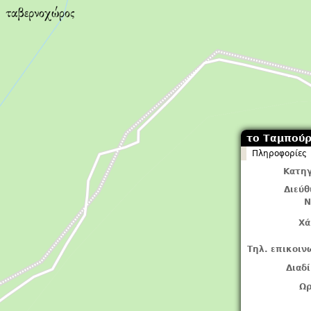
το Ταμπούρ
Πληροφορίες
Κατηγ
Διεύ
Ν
Χά
Τηλ. επικοιν
Διαδ
Ωρ