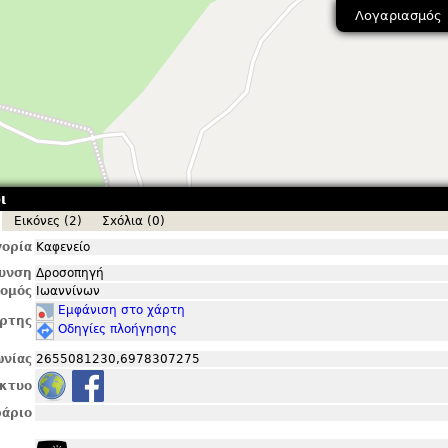
Λογαριασμός
ι
Εικόνες (2)
Σxόλια (0)
ορία
Καφενείο
θυνση
Δροσοπηγή
ομός
Ιωαννίνων
Εμφάνιση στο χάρτη
ρτης
Οδηγίες πλοήγησης
ωνίας
2655081230,6978307275
ίκτυο
άριο