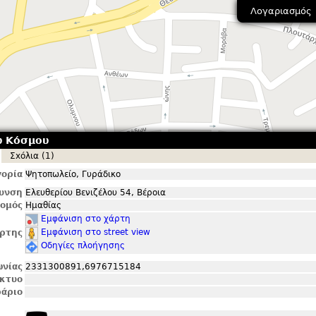
Λογαριασμός
υ Κόσμου
Σxόλια (1)
ορία
Ψητοπωλείο, Γυράδικο
θυνση
Ελευθερίου Βενιζέλου 54, Βέροια
ομός
Ημαθίας
Εμφάνιση στο χάρτη
Εμφάνιση στο street view
ρτης
Οδηγίες πλοήγησης
ωνίας
2331300891,6976715184
ίκτυο
άριο