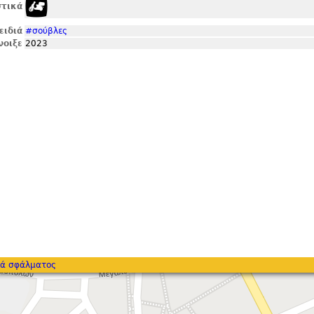
τικά
ειδιά
#σούβλες
νοιξε
2023
ά σφάλματος