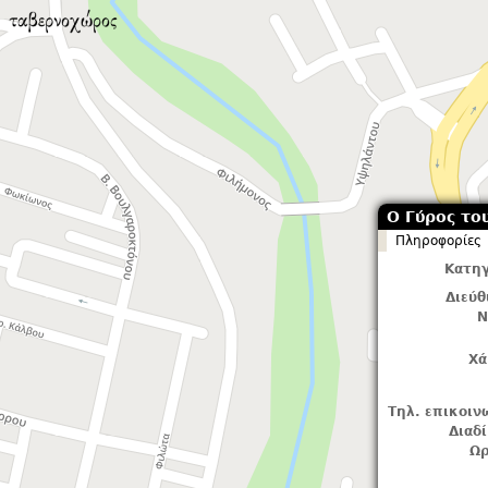
Ο Γύρος το
Πληροφορίες
Κατηγ
Διεύ
Ν
Χά
Τηλ. επικοιν
Διαδ
Ωρ