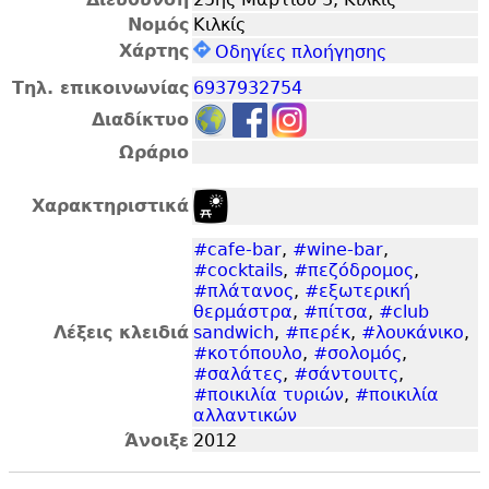
Νομός
Κιλκίς
Χάρτης
Οδηγίες πλοήγησης
Τηλ. επικοινωνίας
6937932754
Διαδίκτυο
Ωράριο
Χαρακτηριστικά
#cafe-bar
,
#wine-bar
,
#cocktails
,
#πεζόδρομος
,
#πλάτανος
,
#εξωτερική
θερμάστρα
,
#πίτσα
,
#club
Λέξεις κλειδιά
sandwich
,
#περέκ
,
#λουκάνικο
,
#κοτόπουλο
,
#σολομός
,
#σαλάτες
,
#σάντουιτς
,
#ποικιλία τυριών
,
#ποικιλία
αλλαντικών
Άνοιξε
2012