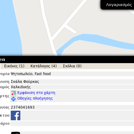
Λογαριασμός
ken
Εικόνες (1)
Κατάλογος (4)
Σxόλια (0)
ορία
Ψητοπωλείο, Fast food
θυνση
Σκάλα Φούρκας
ομός
Χαλκιδικής
Εμφάνιση στο χάρτη
ρτης
Οδηγίες πλοήγησης
ωνίας
2374041693
ίκτυο
άριο