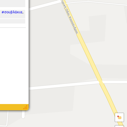
,
#σουβλάκια
,