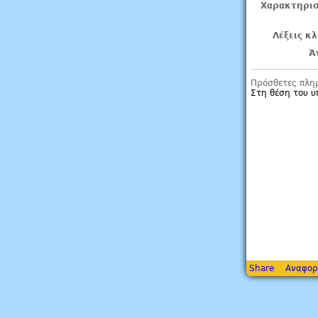
Χαρακτηρισ
Λέξεις κλ
Ά
Πρόσθετες πλη
Στη θέση του 
Share
Αναφορ