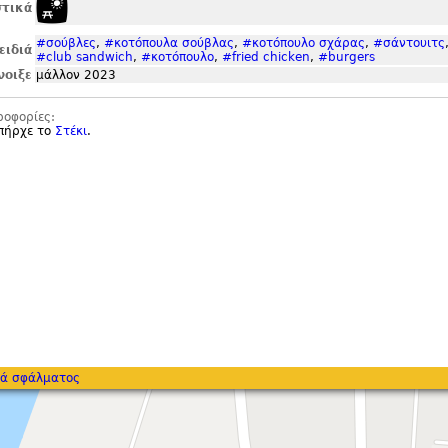
τικά
#σούβλες
,
#κοτόπουλα σούβλας
,
#κοτόπουλο σχάρας
,
#σάντουιτς
ειδιά
#club sandwich
,
#κοτόπουλο
,
#fried chicken
,
#burgers
νοιξε
μάλλον 2023
ροφορίες:
υπήρχε το
Στέκι
.
ά σφάλματος