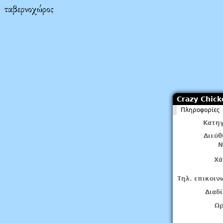
Crazy Chic
Πληροφορίες
Κατηγ
Διεύ
Ν
Χά
Τηλ. επικοιν
Διαδ
Ωρ