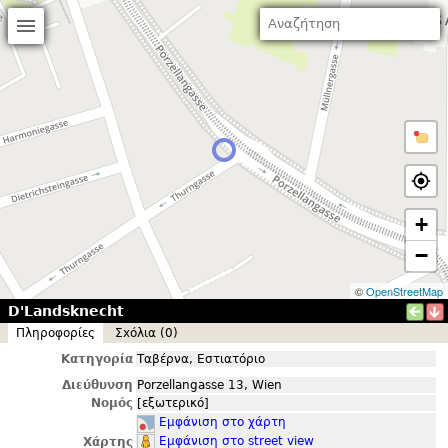
+
−
©
OpenStreetMap
D'Landsknecht
Πληροφορίες
Σxόλια (0)
Κατηγορία
Ταβέρνα, Εστιατόριο
Διεύθυνση
Porzellangasse 13, Wien
Νομός
[εξωτερικό]
Εμφάνιση στο χάρτη
Εμφάνιση στο street view
Χάρτης