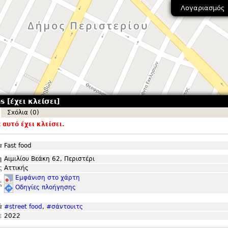
Λογαριασμός
s [έχει κλείσει]
Σxόλια (0)
αυτό έχει κλείσει.
α
Fast food
η
Αιμιλίου Βεάκη 62, Περιστέρι
ς
Αττικής
Εμφάνιση στο χάρτη
ς
Οδηγίες πλοήγησης
ά
#street food
,
#σάντουιτς
ε
2022