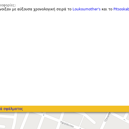
ροφορίες:
νοιξαν με αύξουσα χρονολογική σειρά το
Loukoumother'
s
και το
Pitsoskab
ά σφάλματος