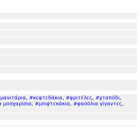
μανιτάρια
,
#κεφτεδάκια
,
#φριτέλες
,
#χταπόδι
,
 μοσχαρίσια
,
#μπιφτεκάκια
,
#φασόλια γίγαντες
,