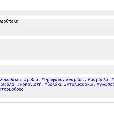
υρούπολη
λοκυθάκια
,
#μύδια
,
#θράψαλα
,
#γαρίδες
,
#σαρδέλα
,
#
ριζόλα
,
#κοπανιστή
,
#βολάκι
,
#ντολμαδάκια
,
#γλώσσα
υτσομούρες