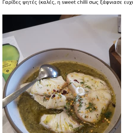
Γαρίδες ψητές (καλές, η sweet chilli σως ξάφνιασε ευ