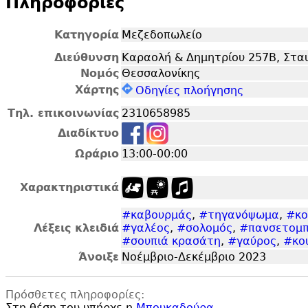
Πληροφορίες
Κατηγορία
Μεζεδοπωλείο
Διεύθυνση
Καραολή & Δημητρίου 257Β, Στα
Νομός
Θεσσαλονίκης
Χάρτης
Οδηγίες πλοήγησης
Τηλ. επικοινωνίας
2310658985
Διαδίκτυο
Ωράριο
13:00-00:00
Χαρακτηριστικά
#καβουρμάς
,
#τηγανόψωμα
,
#κο
Λέξεις κλειδιά
#γαλέος
,
#σολομός
,
#πανσετομπ
#σουπιά κρασάτη
,
#γαύρος
,
#κο
Άνοιξε
Νοέμβριο-Δεκέμβριο 2023
Πρόσθετες πληροφορίες:
Στη θέση του υπήρχε η
Μπουκαδούρα
.