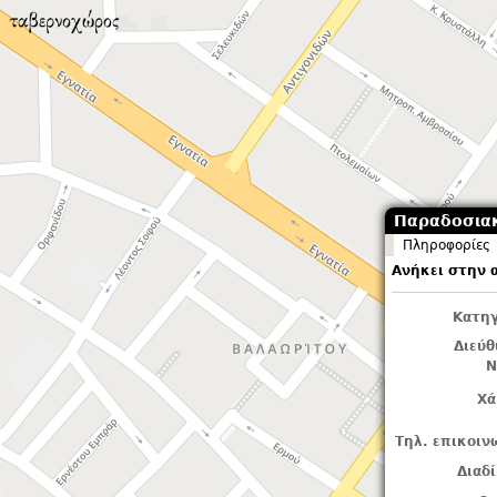
Παραδοσια
Πληροφορίες
Ανήκει στην 
Κατηγ
Διεύ
Ν
Χά
Τηλ. επικοιν
Διαδ