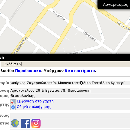
Λογαριασμός
κό
Σxόλια (5)
αλυσίδα
Παραδοσιακό
. Υπάρχουν
8 καταστήματα
.
ορία
Φούρνος-Ζαχαροπλαστείο, Μπουγατσατζίδικο-Τοστάδικο-Κρεπερί
θυνση
Αριστοτέλους 29 & Εγνατία 78, Θεσσαλονίκη
ομός
Θεσσαλονίκης
Εμφάνιση στο χάρτη
ρτης
Οδηγίες πλοήγησης
ωνίας
ίκτυο