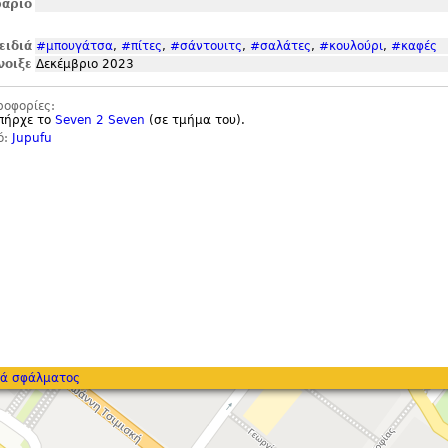
άριο
ειδιά
#μπουγάτσα
,
#πίτες
,
#σάντουιτς
,
#σαλάτες
,
#κουλούρι
,
#καφές
νοιξε
Δεκέμβριο 2023
ροφορίες:
υπήρχε το
Seven 2 Seven
(σε τμήμα του).
ό:
Jupufu
ά σφάλματος