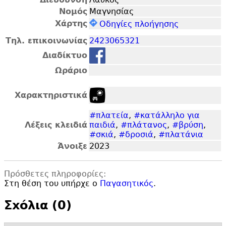
Νομός
Μαγνησίας
Χάρτης
Οδηγίες πλοήγησης
Τηλ. επικοινωνίας
2423065321
Διαδίκτυο
Ωράριο
Χαρακτηριστικά
#πλατεία
,
#κατάλληλο για
Λέξεις κλειδιά
παιδιά
,
#πλάτανος
,
#βρύση
,
#σκιά
,
#δροσιά
,
#πλατάνια
Άνοιξε
2023
Πρόσθετες πληροφορίες:
Στη θέση του υπήρχε ο
Παγασητικός
.
Σxόλια (0)