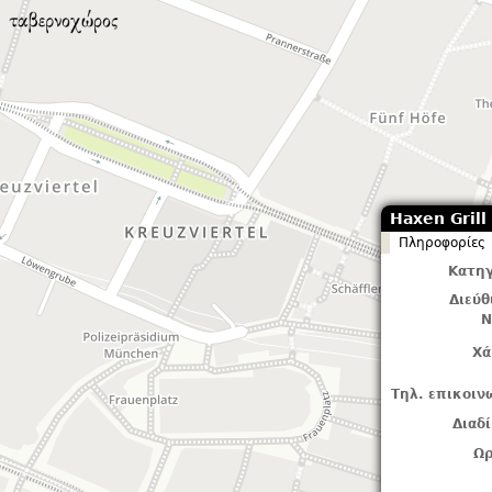
Haxen Grill
Πληροφορίες
Κατηγ
Διεύ
Ν
Χά
Τηλ. επικοιν
Διαδ
Ωρ