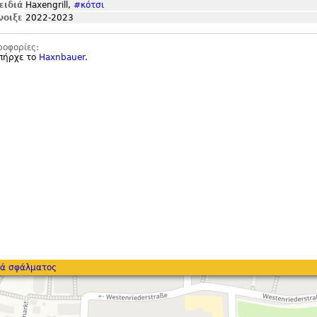
ειδιά
Haxengrill,
#κότσι
νοιξε
2022-2023
ροφορίες:
υπήρχε το
Haxnbauer
.
ά σφάλματος