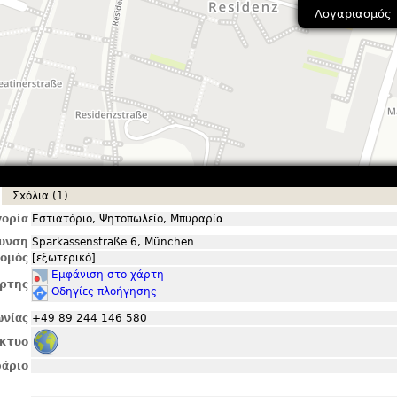
Λογαριασμός
Σxόλια (1)
ορία
Εστιατόριο, Ψητοπωλείο, Μπυραρία
θυνση
Sparkassenstraße 6, München
ομός
[εξωτερικό]
Εμφάνιση στο χάρτη
ρτης
Οδηγίες πλοήγησης
ωνίας
+49 89 244 146 580
ίκτυο
άριο