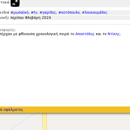
τικά
ειδιά
#μωσαϊκό
,
#tv
,
#γαρίδες
,
#κοτόπουλο
,
#λουκουμάδες
νοιξε
περίπου Φλεβάρη 2024
ροφορίες:
πήρχαν με φθίνουσα χρονολογική σειρά το
Αποστόλης
και το
Ντίκης
.
ά σφάλματος