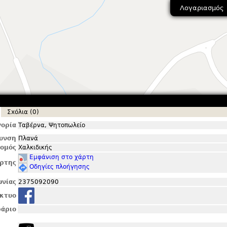
Λογαριασμός
ά
Σxόλια (0)
ορία
Ταβέρνα, Ψητοπωλείο
θυνση
Πλανά
ομός
Χαλκιδικής
Εμφάνιση στο χάρτη
ρτης
Οδηγίες πλοήγησης
ωνίας
2375092090
ίκτυο
άριο