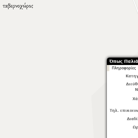
Όπως Παλι
Πληροφορίες
Κατηγ
Διεύ
Ν
Χά
Τηλ. επικοιν
Διαδ
Ωρ