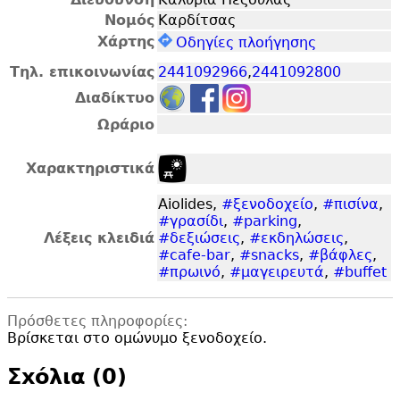
Νομός
Καρδίτσας
Χάρτης
Οδηγίες πλοήγησης
Τηλ. επικοινωνίας
2441092966
,
2441092800
Διαδίκτυο
Ωράριο
Χαρακτηριστικά
Aiolides,
#ξενοδοχείο
,
#πισίνα
,
#γρασίδι
,
#parking
,
Λέξεις κλειδιά
#δεξιώσεις
,
#εκδηλώσεις
,
#cafe-bar
,
#snacks
,
#βάφλες
,
#πρωινό
,
#μαγειρευτά
,
#buffet
Πρόσθετες πληροφορίες:
Βρίσκεται στο ομώνυμο ξενοδοχείο.
Σxόλια (0)