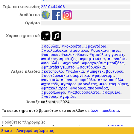
Τηλ. επικοινωνίας
2310444406
Διαδίκτυο
Ωράριο
Χαρακτηριστικά
#σούβλες
,
#κοκορέτσι
,
#μανιτάρια
,
#ντολμαδάκια
,
#μαστέλο
,
#σφακιανή πίτα
,
#πάπρικα
,
#κολοκυθάκια
,
#φασόλια γίγαντες
,
#ντάκος
,
#μπάτζος
,
#μπιφτεκάκια
,
#πανσέτα
,
#σουβλάκι
,
#χοιρινή
,
#μοσχαρίσια μπριζόλα
,
#μπιφτέκι γεμιστό
,
#σουτζουκάκια
,
Λέξεις κλειδιά
#κοτόπουλο
,
#παϊδάκια
,
#μπιφτέκι βουτύρου
,
#σουτζουκάκια σμυρνέικα
,
#ψαρονέφρι
,
#σνίτσελ
,
#πανσετομπριζόλα
,
#κοντοσούβλι
,
#χταπόδι
,
#γαύρος μαρινάτος
,
#κουτσομούρες
,
#μπακαλιάρος
,
#γαριδομακαρονάδα
,
#μυδοπίλαφο
,
#καβουροσαλάτα
,
#σαρδέλα
,
#γαύρος
,
#γαρίδες
Άνοιξε
καλοκαίρι 2024
Το κατάστημα αυτό βρισκόταν στο παρελθόν σε
άλλη τοποθεσία
.
Πρόσθετες πληροφορίες:
Στη θέση του υπήρχαν με φθίνουσα χρονολογική σειρά το
ΠΡΕΠΟΝ
, το
Share
BeerArt
και η
Αναφορά σφάλματος
Pizza Hut
.