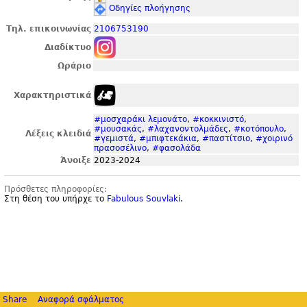
Οδηγίες πλοήγησης
Τηλ. επικοινωνίας
2106753190
Διαδίκτυο
Ωράριο
Χαρακτηριστικά
#μοσχαράκι λεμονάτο
,
#κοκκινιστό
,
#μουσακάς
,
#λαχανοντολμάδες
,
#κοτόπουλο
,
Λέξεις κλειδιά
#γεμιστά
,
#μπιφτεκάκια
,
#παστίτσιο
,
#χοιρινό
πρασοσέλινο
,
#φασολάδα
Άνοιξε
2023-2024
Πρόσθετες πληροφορίες:
Στη θέση του υπήρχε το
Fabulous Souvlaki
.
Share
Αναφορά σφάλματος