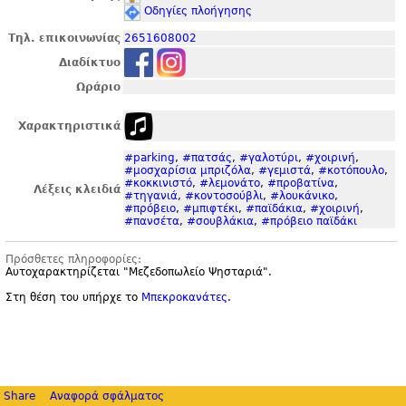
Οδηγίες πλοήγησης
Τηλ. επικοινωνίας
2651608002
Διαδίκτυο
Ωράριο
Χαρακτηριστικά
#parking
,
#πατσάς
,
#γαλοτύρι
,
#χοιρινή
,
#μοσχαρίσια μπριζόλα
,
#γεμιστά
,
#κοτόπουλο
,
#κοκκινιστό
,
#λεμονάτο
,
#προβατίνα
,
Λέξεις κλειδιά
#τηγανιά
,
#κοντοσούβλι
,
#λουκάνικο
,
#πρόβειο
,
#μπιφτέκι
,
#παϊδάκια
,
#χοιρινή
,
#πανσέτα
,
#σουβλάκια
,
#πρόβειο παϊδάκι
Πρόσθετες πληροφορίες:
Αυτοχαρακτηρίζεται "
Μεζεδοπωλείο Ψησταριά".
Στη θέση του υπήρχε το
Μπεκροκανάτες
.
Share
Αναφορά σφάλματος