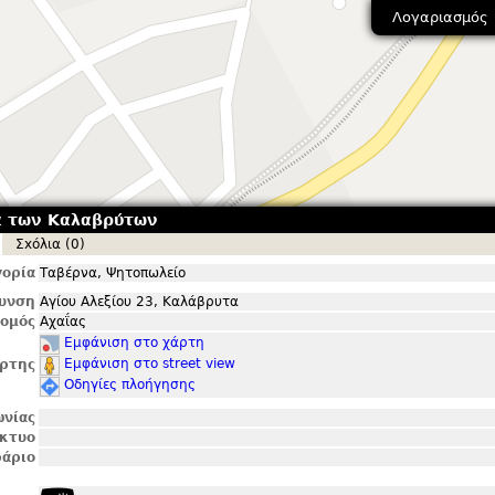
Λογαριασμός
α των Καλαβρύτων
Σxόλια (0)
ορία
Ταβέρνα, Ψητοπωλείο
θυνση
Αγίου Αλεξίου 23, Καλάβρυτα
ομός
Αχαΐας
Εμφάνιση στο χάρτη
Εμφάνιση στο street view
ρτης
Οδηγίες πλοήγησης
ωνίας
ίκτυο
άριο