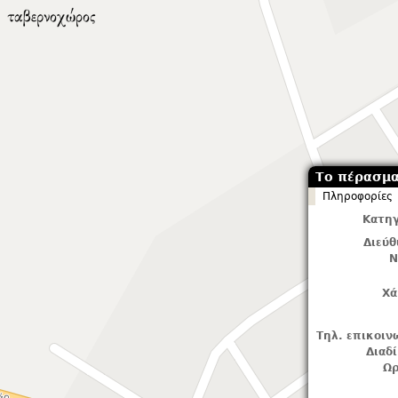
Το πέρασμ
Πληροφορίες
Κατηγ
Διεύ
Ν
Χά
Τηλ. επικοιν
Διαδ
Ωρ