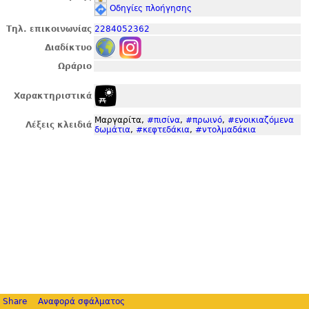
Οδηγίες πλοήγησης
Τηλ. επικοινωνίας
2284052362
Διαδίκτυο
Ωράριο
Χαρακτηριστικά
Μαργαρίτα,
#πισίνα
,
#πρωινό
,
#ενοικιαζόμενα
Λέξεις κλειδιά
δωμάτια
,
#κεφτεδάκια
,
#ντολμαδάκια
Share
Αναφορά σφάλματος