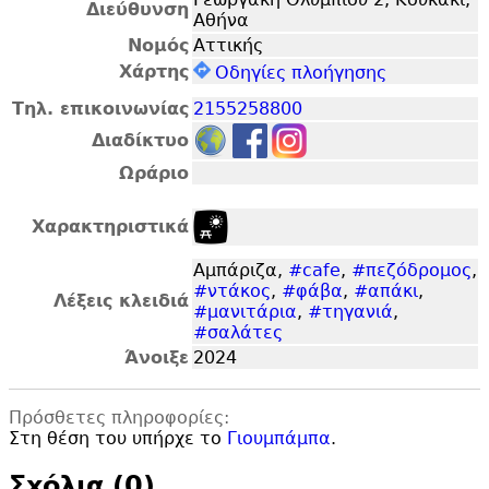
Διεύθυνση
Αθήνα
Νομός
Αττικής
Χάρτης
Οδηγίες πλοήγησης
Τηλ. επικοινωνίας
2155258800
Διαδίκτυο
Ωράριο
Χαρακτηριστικά
Αμπάριζα,
#cafe
,
#πεζόδρομος
,
#ντάκος
,
#φάβα
,
#απάκι
,
Λέξεις κλειδιά
#μανιτάρια
,
#τηγανιά
,
#σαλάτες
Άνοιξε
2024
Πρόσθετες πληροφορίες:
Στη θέση του υπήρχε το
Γιουμπάμπα
.
Σxόλια (0)