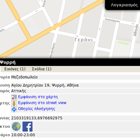
Λογαριασμός
 Ψυρρή
Εικόνες (1)
Σxόλια (1)
ορία
Μεζεδοπωλείο
θυνση
Αγίου Δημητρίου 19, Ψυρρή, Αθήνα
ομός
Αττικής
Εμφάνιση στο χάρτη
Εμφάνιση στο street view
ρτης
Οδηγίες πλοήγησης
ωνίας
2103319133,6976692975
ίκτυο
άριο
10:00-23:00