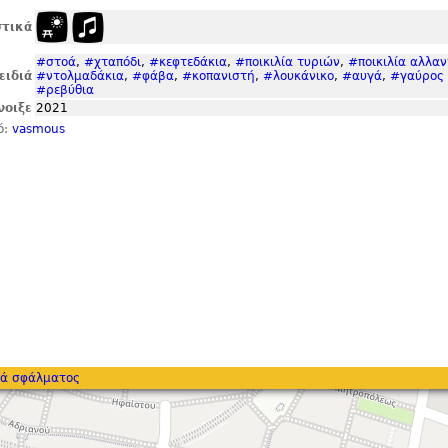
τικά
#στοά
,
#χταπόδι
,
#κεφτεδάκια
,
#ποικιλία τυριών
,
#ποικιλία αλλα
ειδιά
#ντολμαδάκια
,
#φάβα
,
#κοπανιστή
,
#λουκάνικο
,
#αυγά
,
#γαύρος 
#ρεβύθια
νοιξε
2021
ό:
vasmous
ά σφάλματος