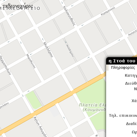
η Στοά του
Πληροφορίες
Κατηγ
Διεύ
Ν
Χά
Τηλ. επικοιν
Διαδ
Ωρ