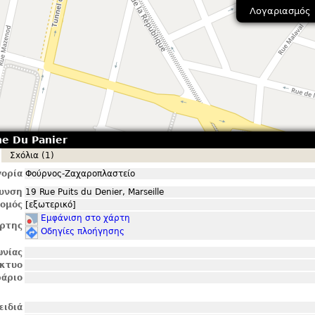
Λογαριασμός
ne Du Panier
Σxόλια (1)
ορία
Φούρνος-Ζαχαροπλαστείο
θυνση
19 Rue Puits du Denier, Marseille
ομός
[εξωτερικό]
Εμφάνιση στο χάρτη
ρτης
Οδηγίες πλοήγησης
ωνίας
ίκτυο
άριο
ειδιά