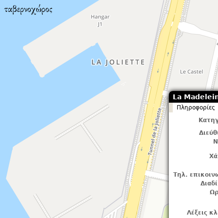
La Madelei
Πληροφορίες
Κατηγ
Διεύ
Ν
Χά
Τηλ. επικοιν
Διαδ
Ωρ
Λέξεις κλ