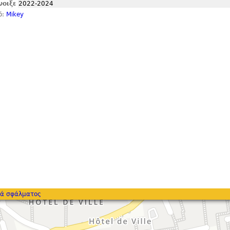
νοιξε
2022-2024
ό:
Mikey
ά σφάλματος