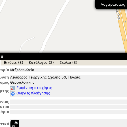
Λογαριασμός
ου
Εικόνες (3)
Κατάλογος (2)
Σxόλια (3)
ορία
Μεζεδοπωλείο
θυνση
Λεωφόρος Γεωργικής Σχολής 50, Πυλαία
ομός
Θεσσαλονίκης
Εμφάνιση στο χάρτη
ρτης
Οδηγίες πλοήγησης
ωνίας
ίκτυο
άριο
τικά