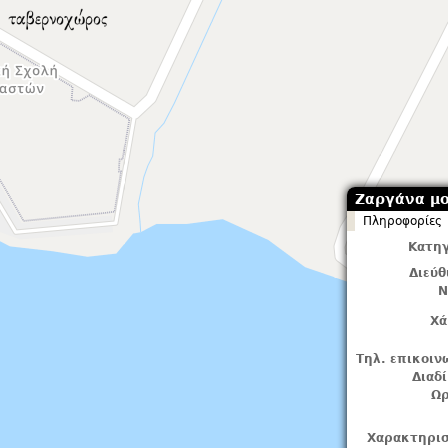
Ζαργάνα μ
Πληροφορίες
Κατηγ
Διεύ
Ν
Χά
Τηλ. επικοιν
Διαδ
Ωρ
Χαρακτηρισ