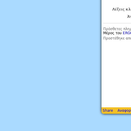
Λέξεις κλ
Ά
Πρόσθετες πλη
Μέρος του
ERG
Προστέθηκε απ
Share
Αναφορ