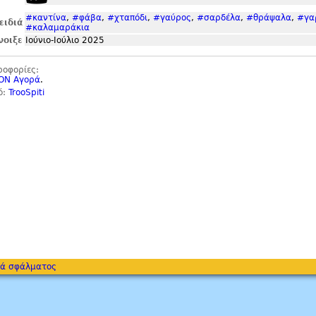
#καντίνα
,
#φάβα
,
#χταπόδι
,
#γαύρος
,
#σαρδέλα
,
#θράψαλα
,
#γα
ειδιά
#καλαμαράκια
νοιξε
Ιούνιο-Ιούλιο 2025
ροφορίες:
ON Αγορά
.
ό:
TrooSpiti
ά σφάλματος