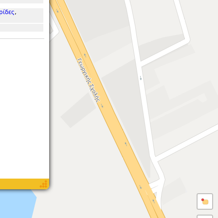
ρίδες
,