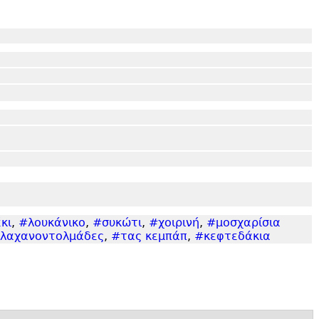
κι
,
#λουκάνικο
,
#συκώτι
,
#χοιρινή
,
#μοσχαρίσια
λαχανοντολμάδες
,
#τας κεμπάπ
,
#κεφτεδάκια