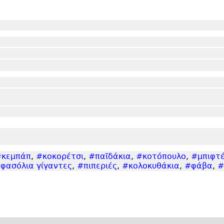
#κεμπάπ
,
#κοκορέτσι
,
#παϊδάκια
,
#κοτόπουλο
,
#μπιφτέ
φασόλια γίγαντες
,
#πιπεριές
,
#κολοκυθάκια
,
#φάβα
,
#