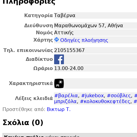
Πληροφορίες
Κατηγορία
Ταβέρνα
Διεύθυνση
Μαραθωνομάχων 57, Αθήνα
Νομός
Αττικής
Χάρτης
Οδηγίες πλοήγησης
Τηλ. επικοινωνίας
2105155367
Διαδίκτυο
Ωράριο
13.00-24.00
Χαρακτηριστικά
#βαρέλια
,
#jukebox
,
#σούβλες
,
Λέξεις κλειδιά
μπριζόλα
,
#κολοκυθοκεφτέδες
,
#
Προστέθηκε από:
Βικτωρ Τ.
Σxόλια (0)