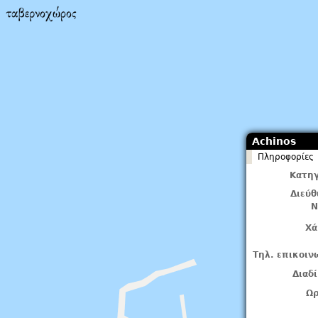
Achinos
Πληροφορίες
Κατηγ
Διεύ
Ν
Χά
Τηλ. επικοιν
Διαδ
Ωρ