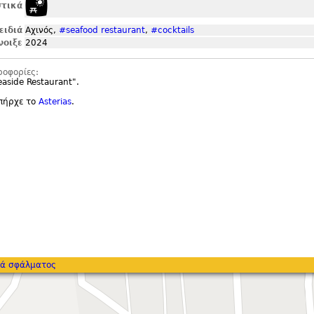
τικά
ειδιά
Αχινός,
#seafood restaurant
,
#cocktails
νοιξε
2024
ροφορίες:
easide Restaurant".
υπήρχε το
Asterias
.
ά σφάλματος