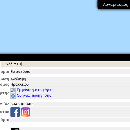
Λογαριασμός
Σxόλια (0)
ορία
Εστιατόριο
θυνση
Ανάληψη
ομός
Ηρακλείου
Εμφάνιση στο χάρτη
ρτης
Οδηγίες πλοήγησης
ωνίας
6946366485
ίκτυο
άριο