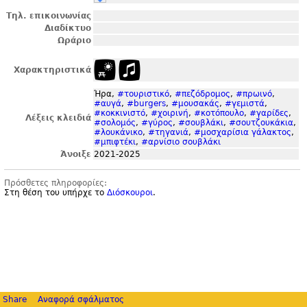
Τηλ. επικοινωνίας
Διαδίκτυο
Ωράριο
Χαρακτηριστικά
Ήρα,
#τουριστικό
,
#πεζόδρομος
,
#πρωινό
,
#αυγά
,
#burgers
,
#μουσακάς
,
#γεμιστά
,
#κοκκινιστό
,
#χοιρινή
,
#κοτόπουλο
,
#γαρίδες
,
Λέξεις κλειδιά
#σολομός
,
#γύρος
,
#σουβλάκι
,
#σουτζουκάκια
,
#λουκάνικο
,
#τηγανιά
,
#μοσχαρίσια γάλακτος
,
#μπιφτέκι
,
#αρνίσιο σουβλάκι
Άνοιξε
2021-2025
Πρόσθετες πληροφορίες:
Στη θέση του υπήρχε το
Διόσκουροι
.
Share
Αναφορά σφάλματος