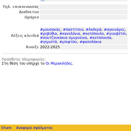
Τηλ. επικοινωνίας
Διαδίκτυο
Ωράριο
#μουσακάς
,
#παστίτσιο
,
#λαδερά
,
#αγκινάρες
,
#ρεβύθια
,
#κανελόνια
,
#κοτόπουλο
,
#γιουβέτσι
,
Λέξεις κλειδιά
#σουτζουκάκια σμυρνέικα
,
#κοτόσουπα
,
#γεμιστά
,
#μπιφτέκι
,
#φασολάκια
Άνοιξε
2022-2025
Πρόσθετες πληροφορίες:
Στη θέση του υπήρχε το
Οι Μερακλήδες
.
Share
Αναφορά σφάλματος