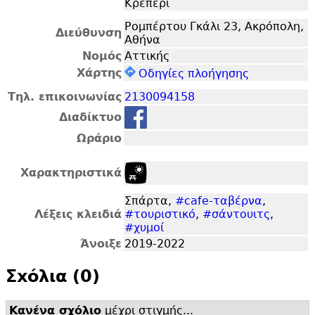
Κρεπερί
Ρομπέρτου Γκάλι 23, Ακρόπολη,
Διεύθυνση
Αθήνα
Νομός
Αττικής
Χάρτης
Οδηγίες πλοήγησης
Τηλ. επικοινωνίας
2130094158
Διαδίκτυο
Ωράριο
Χαρακτηριστικά
Σπάρτα,
#cafe-ταβέρνα
,
Λέξεις κλειδιά
#τουριστικό
,
#σάντουιτς
,
#χυμοί
Άνοιξε
2019-2022
Σxόλια (0)
Κανένα σχόλιο
μέχρι στιγμής...